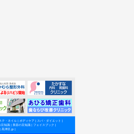
ステ・ネイル
|
ボディケア
|
スパ・ダイエット
|
の豆知識
|
美容の豆知識
|
フェイスブック
|
|
高津区.jp
|