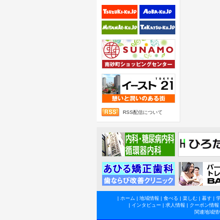
RSS配信について
|
ホーム
|
地域情報
|
食べる
|
楽しむ
|
暮す
|
|
インタビュー
|
求人情報
|
クーポン情報
関連地域情