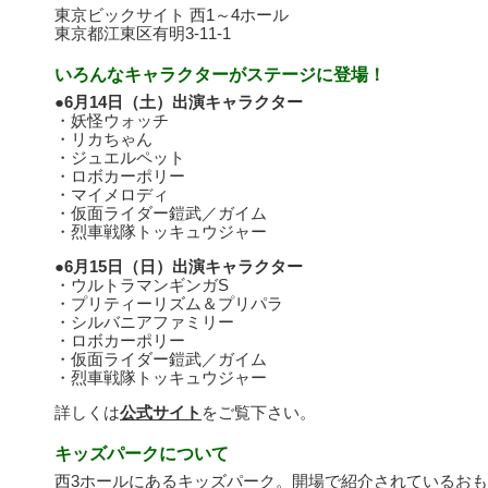
東京ビックサイト 西1～4ホール
東京都江東区有明3-11-1
いろんなキャラクターがステージに登場！
●6月14日（土）出演キャラクター
・妖怪ウォッチ
・リカちゃん
・ジュエルペット
・ロボカーポリー
・マイメロディ
・仮面ライダー鎧武／ガイム
・烈車戦隊トッキュウジャー
●6月15日（日）出演キャラクター
・ウルトラマンギンガS
・プリティーリズム＆プリパラ
・シルバニアファミリー
・ロボカーポリー
・仮面ライダー鎧武／ガイム
・烈車戦隊トッキュウジャー
詳しくは
公式サイト
をご覧下さい。
キッズパークについて
西3ホールにあるキッズパーク。開場で紹介されているお