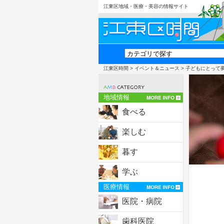
江東区地域・医療・美容の情報サイト
江東区時間
>
イベント＆ニュース
> 子どもにとって
地域情報
食べる
楽しむ
暮す
学ぶ
医療情報
医院・病院
歯科医院