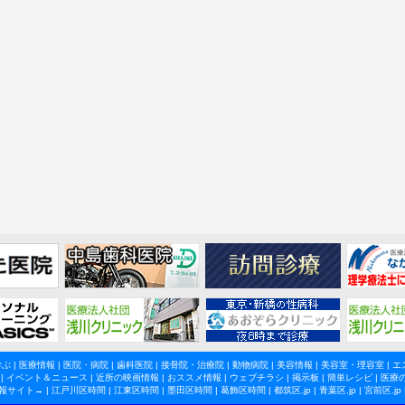
学ぶ
|
医療情報
|
医院・病院
|
歯科医院
|
接骨院・治療院
|
動物病院
|
美容情報
|
美容室・理容室
|
エ
|
イベント＆ニュース
|
近所の映画情報
|
おススメ情報
|
ウェブチラシ
|
掲示板
|
簡単レシピ
|
医療
報サイト→ |
江戸川区時間
|
江東区時間
|
墨田区時間
|
葛飾区時間
|
都筑区.jp
|
青葉区.jp
|
宮前区.jp