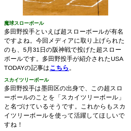
ボールです。多田野投手が紹介されたUSA 
TODAYの記事は
こちら
。
スカイツリーボール
多田野投手は墨田区の出身で、この超スロ
ーボールのことを「スカイツリーボール」
と名づけているそうです。これからもスカ
イツリーボールを使って活躍してほしいで
すね！
このページの先頭へ
江戸川区時間
墨田区時間
葛飾区時間
|
表示：
PC
モバイル
©
2013 art blue Inc.