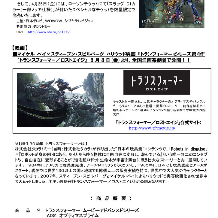
このページの先頭へ
江戸川区時間
墨田区時間
葛飾区時間
|
表示：
PC
モバイル
©
2013 art blue Inc.