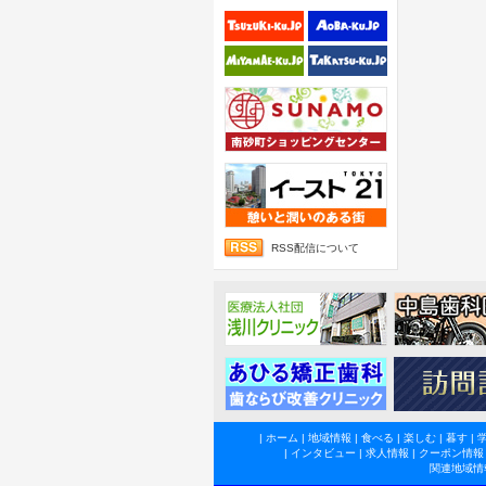
RSS配信について
|
ホーム
|
地域情報
|
食べる
|
楽しむ
|
暮す
|
|
インタビュー
|
求人情報
|
クーポン情報
関連地域情