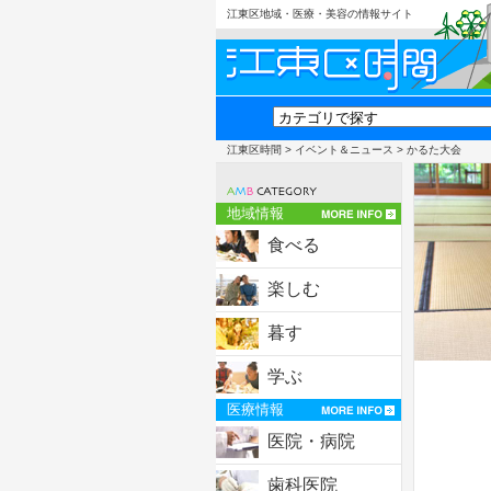
江東区地域・医療・美容の情報サイト
江東区時間
>
イベント＆ニュース
> かるた大会
地域情報
食べる
楽しむ
暮す
学ぶ
医療情報
医院・病院
歯科医院