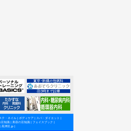
ステ・ネイル
|
ボディケア
|
スパ・ダイエット
|
の豆知識
|
美容の豆知識
|
フェイスブック
|
|
高津区.jp
|