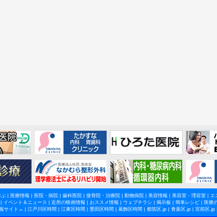
学ぶ
|
医療情報
|
医院・病院
|
歯科医院
|
接骨院・治療院
|
動物病院
|
美容情報
|
美容室・理容室
|
エ
|
イベント＆ニュース
|
近所の映画情報
|
おススメ情報
|
ウェブチラシ
|
掲示板
|
簡単レシピ
|
医療
報サイト→ |
江戸川区時間
|
江東区時間
|
墨田区時間
|
葛飾区時間
|
都筑区.jp
|
青葉区.jp
|
宮前区.jp