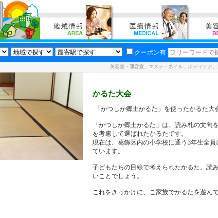
クーポン有
美容室・理容室、エステ・ネイル、ボディケア、
かるた大会
「かつしか郷土かるた」を使ったかるた大
「かつしか郷土かるた」は、読み札の文句
を考慮して選ばれたかるたです。
現在は、葛飾区内の小学校に通う3年生全員
ています。
子どもたちの目線で考えられたかるた。読
いことでしょう。
これをきっかけに、ご家族でかるたを遊ん