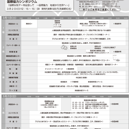
このページの先頭へ
江戸川区時間
墨田区時間
葛飾区時間
|
表示：
PC
モバイル
©
2013 art blue Inc.