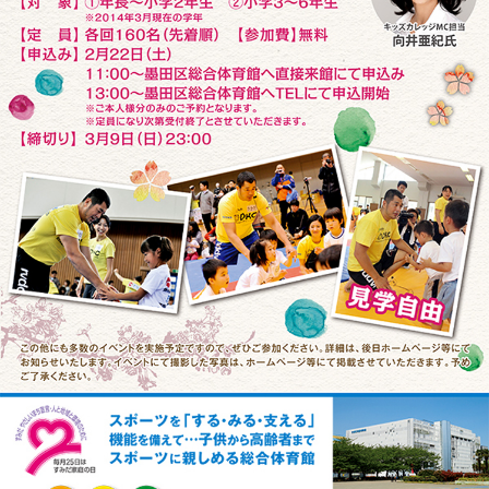
このページの先頭へ
江戸川区時間
墨田区時間
葛飾区時間
|
表示：
PC
モバイル
©
2013 art blue Inc.