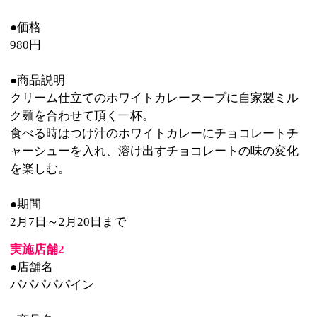
●店舗名
パパパパパイン
●商品名
バレンタイン企画
チョコレートパイナップル担々麺 『カカカカカカオ』
●価格
850円
●商品説明
挽き肉に加えチャーシューものせた大胆な一杯。
スープには鳥ガラ、豚骨をつかわず、煮干と昆布で出
汁をとっている。
●期間
2月1日～2月末日まで
実施店舗3
●店舗名
麺屋武蔵 新宿本店
麺屋武蔵 二天
麺屋武蔵 蒲田店
●商品名