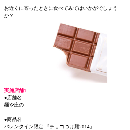
実施店舗1
●店舗名
麺や庄の
●商品名
バレンタイン限定 『チョコつけ麺2014』
●価格
980円
●商品説明
クリーム仕立てのホワイトカレースープに自家製ミル
ク麺を合わせて頂く一杯。
食べる時はつけ汁のホワイトカレーにチョコレートチ
ャーシューを入れ、溶け出すチョコレートの味の変化
を楽しむ。
●期間
2月7日～2月20日まで
実施店舗2