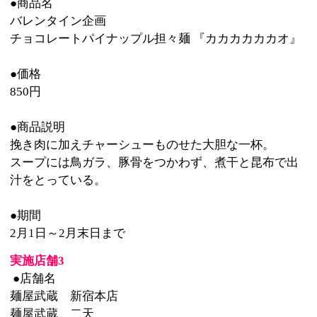
麺屋武蔵(上記3店)×ロッテによるバレンタインコラ
ボ 『味噌ガーナ2014』
●価格
850円
●期間
1月31日～2月14日まで
※各店
1日20食限定
このページの先頭へ
江戸川区時間
墨田区時間
葛飾区時間
|
表示：
PC
モバイル
©
2013 art blue Inc.