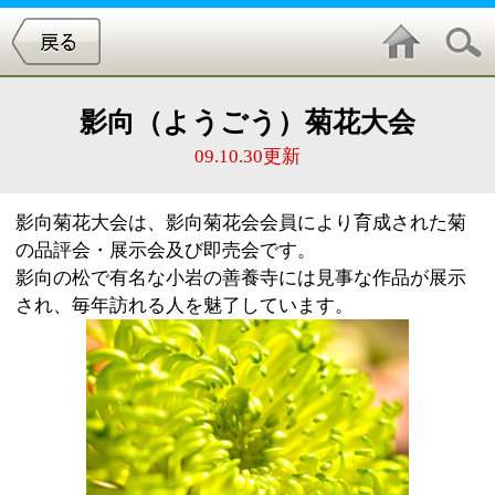
影向（ようごう）菊花大会
09.10.30更新
影向菊花大会は、影向菊花会会員により育成された菊
の品評会・展示会及び即売会です。
影向の松で有名な小岩の善養寺には見事な作品が展示
され、毎年訪れる人を魅了しています。
■日時
平成21年10月19日（月曜日）～11月23日（月曜日・祝
日）
午前9時～午後4時30分