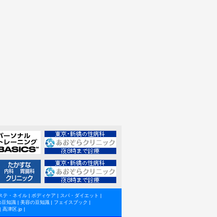
ステ・ネイル
|
ボディケア
|
スパ・ダイエット
|
の豆知識
|
美容の豆知識
|
フェイスブック
|
|
高津区.jp
|