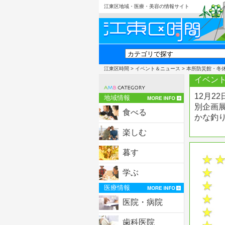
江東区地域・医療・美容の情報サイト
江東区時間
>
イベント＆ニュース
> 本所防災館・冬
イベント
12月2
地域情報
別企画
食べる
かな釣
楽しむ
暮す
学ぶ
医療情報
医院・病院
歯科医院