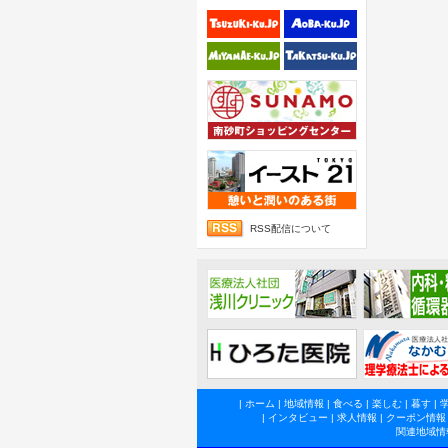
RSS配信について
|
ホーム
|
地域情報
|
食べる
|
楽しむ
|
暮す
|
|
インタビュー
|
求人情報
|
クーポン情報
関連地域情