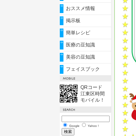
おススメ情報
掲示板
簡単レシピ
医療の豆知識
美容の豆知識
フェイスブック
QRコード
江東区時間
モバイル！
Google
Yahoo！