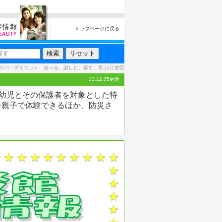
トップページに戻る
スパ・ダイエット、食べる、楽しむ、暮す、学ぶ/江東区
13.12.05更新
歳の幼児とその保護者を対象とした特
を親子で体験できるほか、防災さ
！