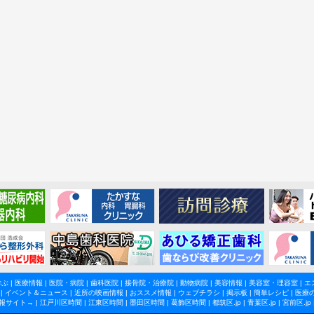
学ぶ
|
医療情報
|
医院・病院
|
歯科医院
|
接骨院・治療院
|
動物病院
|
美容情報
|
美容室・理容室
|
エ
|
イベント＆ニュース
|
近所の映画情報
|
おススメ情報
|
ウェブチラシ
|
掲示板
|
簡単レシピ
|
医療
報サイト→ |
江戸川区時間
|
江東区時間
|
墨田区時間
|
葛飾区時間
|
都筑区.jp
|
青葉区.jp
|
宮前区.jp