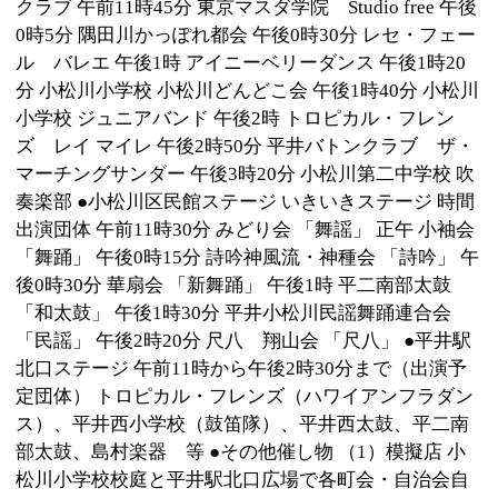
午後3時30分（雨天実施） 場所：葛西区民館/葛西健康
サポートセンター/長島1号公園/ 滝野公園 内容：式典
（午後1時）/ステージ発表/カーニバルパレード/スポー
ツ＆ゲームコーナー/芸能発表会/サークル作品展示 模
擬店 ほか 葛西事務所地域サービス係 電話 03-3688-
0431
■小松川平井ふるさとまつり
日時：平成21年10月18日（日曜日）午前9時から午後4
時 会場：小松川小学校校庭・小松川幼稚園園庭・平井
駅北口ほか 主催：小松川平井ふるさとまつり実行委員
会
■第17回みんなの秋まつり
日時：平成21年10月18日（日曜日）午前10時から午後
2時30分 会場：みんなの家 内容：利用者作品展示、即
売、模擬店、バザー、アトラクション、その他 記事：
江戸川区ホームページより抜粋
このページの先頭へ
江戸川区時間
墨田区時間
葛飾区時間
|
表示：
PC
モバイル