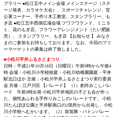
た、個性あふれる手作りみこしのパレードです。 小松
川たんぽぽ公園と平井駅南口の2箇所から出発し、小松
川小学校へむかいます。 （2）鼓笛隊・バトンパレー
ド 午前9時30分出発 小松川平井地区の小学校と小松
川幼稚園の鼓笛隊パレード、平井バトンクラブによる
バトンパレードです。 平井駅北口のすずらん通りを出
発し、小松川小学校へむかいます。 （3）民謡流しパ
レード 午後1時出発 小松川平井地区の町会・自治会
と、江戸川区の友好都市である山形県鶴岡市の鶴岡藤
静会によるパレードです。 小松川小学校前の黒田薬局
前を出発し、平井駅南口へむかいます。 注釈：一部の
連が正午に、春日町商店街のミニストップ前を出発し
ます。 （4）総踊り・フィナーレ 午後3時30分開始 平
井駅北口のすずらん通りで行う、民謡流しパレードの
締めくくりです。 山形県鶴岡市の鶴岡藤静会による
『花笠踊り』は必見です。ぜひご覧下さい！ 【ステー
ジプログラム】 ●小松川小学校 校庭ステージ わいわい
ステージ 時間 出演団体 午前9時 江戸小松太鼓 午前9時
30分 創作みこし集結 午前10時 鼓笛隊パレード 入場 午
前10時30分 小松川平井ふるさとまつり 式典 午前11時
鶴岡藤静会 「花笠踊り」 午前11時30分 レイナニフラ
クラブ 午前11時45分 東京マスダ学院 Studio free 午後
0時5分 隅田川かっぽれ都会 午後0時30分 レセ・フェー
ル バレエ 午後1時 アイニーベリーダンス 午後1時20
分 小松川小学校 小松川どんどこ会 午後1時40分 小松川