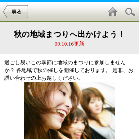
秋の地域まつりへ出かけよう！
09.10.16更新
過ごし易いこの季節に地域のまつりに参加しません
か？ 各地域で秋の催しを開催しております。 是非、お
誘い合わせの上お越しください。
■第13回 中央・一之江ふるさとまつり
開催日時：平成21年10月25日(日曜日) 時間：午前10時
から午後3時 【パレード】 お神輿：午前9時（松江第六
中学校出発） パレード隊：午前9時20分（松江第六中
学校などから出発） （午前10時15分松江第五中学校到