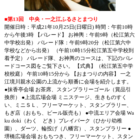
着予定） パレード隊、お神輿のコースは、下記のパレ
ードコース図をご覧下さい。 【式典】（松江第五中学
校校庭） 午前10時15分から 【おまつりの内容】 一之
江境川親水公園の上流から順番に会場を紹介します。
●抹香亭会場 お茶席、スタンプラリーゴール（賞品引
換所） ●上流広場会場 ミニステージ、生きものすく
い、ミニＳＬ、フリーマーケット、スタンプラリー、
もぎ店（おもち、ビール販売も） ●中流エリア会場 Wa
ku doki（わく どき）プレイパーク（ひかり幼稚
園）、ダーツ、輪投げ（八幡宮）、スタンプラリー ●
堺橋広場会場 おもちつき、フリーマーケット、スタン
プラリー ●松江五中メイン会場 メインステージ（ステ
ージ発表、カラオケ大会）、スポーツチャレンジ、官
公署コーナー、手作り木工教室、スタンプラリー、も
ぎ店 ●松江五中西側広場会場 フワフワランド、ミニＳ
Ｌ、花のもぎ店、フラワーアレンジメント（たい肥販
売）、 スタンプラリー、もぎ店 【お知らせ 】 みなさ
まのご参加をお待ちしております。 なお、今回のフリ
ーマーケットの募集は終了致しました。
■小松川平井ふるさとまつり
日時：平成21年10月18日（日曜日）午前9時から午後4
時 会場：小松川小学校校庭・小松川幼稚園園庭・平井
駅北口ほか 主催：小松川平井ふるさとまつり実行委員
会 共催：江戸川区 【パレード】 （1）創作みこしパレ
ード 午前9時出発 小松川平井地区の子ども会が作っ