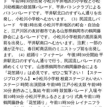
小学校 ジュニアバンド 午後2時 トロピカル・フレン
ズ レイ マイレ 午後2時50分 平井バトンクラブ ザ・
マーチングサンダー 午後3時20分 小松川第二中学校 吹
奏楽部 ●小松川区民館ステージ いきいきステージ 時間
出演団体 午前11時30分 みどり会 「舞謡」 正午 小袖会
「舞踊」 午後0時15分 詩吟神風流・神種会 「詩吟」 午
後0時30分 華扇会 「新舞踊」 午後1時 平二南部太鼓
「和太鼓」 午後1時30分 平井小松川民謡舞踊連合会
「民謡」 午後2時20分 尺八 翔山会 「尺八」 ●平井駅
北口ステージ 午前11時から午後2時30分まで（出演予
定団体） トロピカル・フレンズ（ハワイアンフラダン
ス）、平井西小学校（鼓笛隊）、平井西太鼓、平二南
部太鼓、島村楽器 等 ●その他催し物 （1）模擬店 小
松川小学校校庭と平井駅北口広場で各町会・自治会自
慢のメニューを販売します。 （2）ポニーコーナー ポ
ニーランドからポニーがやってきます。乗馬体験をし
たい方は小松川幼稚園園庭へ！ （3）ミニSL 春日町商
店街（泉屋家具店から鮨処かさや前）にミニSLが走り
ます！ （4）山形県鶴岡市 特産品フェア 小松川小学校
校庭で山形県鶴岡市の特産品を販売します。 注釈：こ
の他にも、小松川平井ふるさとまつりには多くの催し
物がありますので、ぜひ会場にお越しください！
■第34回葛西まつり
日時：平成21年10月18日（日曜日）午前9時30分から