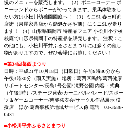
©
2013 art blue Inc.