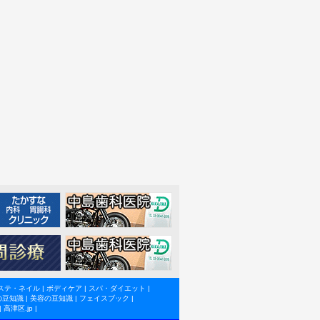
ステ・ネイル
|
ボディケア
|
スパ・ダイエット
|
の豆知識
|
美容の豆知識
|
フェイスブック
|
|
高津区.jp
|