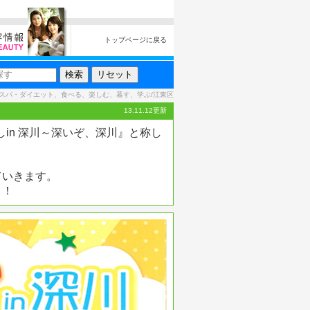
トップページに戻る
スパ・ダイエット、食べる、楽しむ、暮す、学ぶ/江東区
13.11.12更新
しin 深川～深いぞ、深川』と称し
ていきます。
よ！