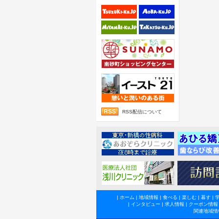
RSS配信について
|
ホーム
|
地域情報
|
食べる
|
楽しむ
|
暮す
|
|
インタビュー
|
求人情報
|
クーポン情報
関連地域情