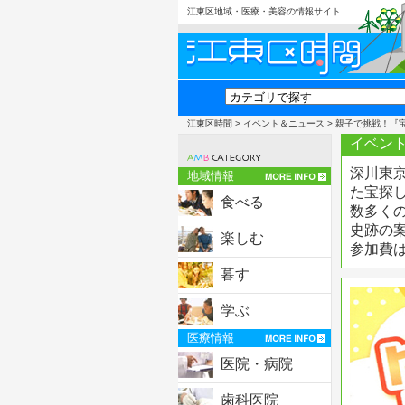
江東区地域・医療・美容の情報サイト
江東区時間
>
イベント＆ニュース
> 親子で挑戦！『
イベント
深川東京
地域情報
た宝探
食べる
数多く
史跡の
楽しむ
参加費
暮す
学ぶ
医療情報
医院・病院
歯科医院