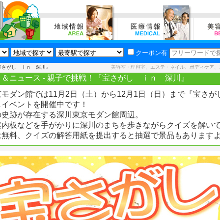
クーポン有
宝さがし ｉｎ 深川』
美容室・理容室、エステ・ネイル、ボディケア、
＆ニュース - 親子で挑戦！『宝さがし ｉｎ 深川』
モダン館では11月2日（土）から12月1日（日）まで『宝さが
しイベントを開催中です！
の史跡が存在する深川東京モダン館周辺。
案内板などを手がかりに深川のまちを歩きながらクイズを解い
は無料、クイズの解答用紙を提出すると抽選で景品もあります