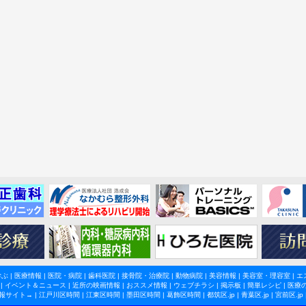
学ぶ
|
医療情報
|
医院・病院
|
歯科医院
|
接骨院・治療院
|
動物病院
|
美容情報
|
美容室・理容室
|
エ
|
イベント＆ニュース
|
近所の映画情報
|
おススメ情報
|
ウェブチラシ
|
掲示板
|
簡単レシピ
|
医療
報サイト→ |
江戸川区時間
|
江東区時間
|
墨田区時間
|
葛飾区時間
|
都筑区.jp
|
青葉区.jp
|
宮前区.jp