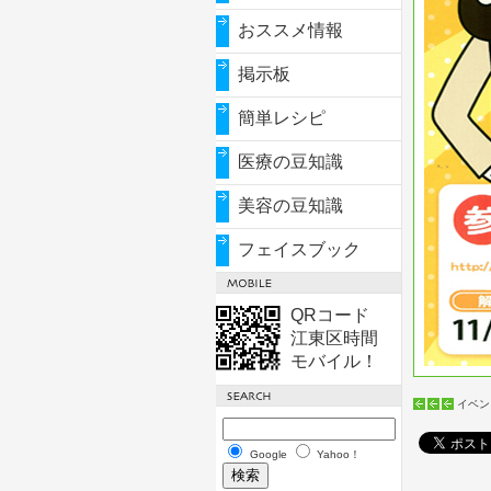
おススメ情報
掲示板
簡単レシピ
医療の豆知識
美容の豆知識
フェイスブック
QRコード
江東区時間
モバイル！
イベン
Google
Yahoo！