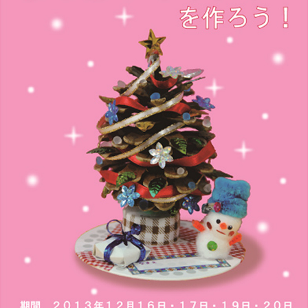
このページの先頭へ
江戸川区時間
墨田区時間
葛飾区時間
|
表示：
PC
モバイル
©
2013 art blue Inc.