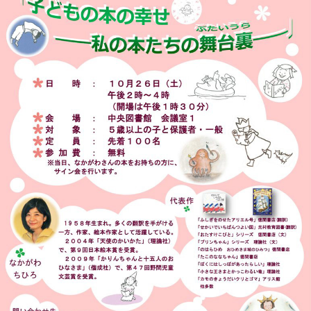
このページの先頭へ
江戸川区時間
墨田区時間
葛飾区時間
|
表示：
PC
モバイル
©
2013 art blue Inc.