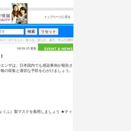
トップページに戻る
スパ・ダイエット、食べる、楽しむ、暮す、学ぶ/江東区
09.09.15 更新
！
ルエンザは、日本国内でも感染事例が報告さ
情報の収集と適切な予防を心がけましょう。
ょくふ）製マスクを着用しましょう ★ティ