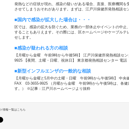
発熱などの症状が現れ、感染の疑いがある場合、直接、医療機関を
させてしまうおそれがあります。まずは、江戸川保健所発熱相談セ
■国内で感染が拡大した場合は・・・
区では、感染の拡大を防ぐため、業務の一部休止やイベントの中止
することもありえます。その際には、区ホームページやケーブルテ
せします。
■感染が疑われる方の相談
【月曜から金曜 午前9時から午後5時】 江戸川保健所発熱相談センター 電話 0
9925 【夜間、土曜・日曜、祝休日】 東京都発熱相談センター 電話 03-
■新型インフルエンザの一般的な相談
【月曜から金曜と5月中の土曜・日曜 午前9時から午後5時】 中央健康サポ
FAX 03-3655-9925 （月曜から金曜 午前9時から午後5時は
す。） ※記事：江戸川ホームページより抜粋
ト情報一覧はこちら