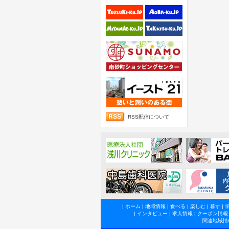
RSS配信について
|
ホーム
|
地域情報
|
食べる
|
楽しむ
|
暮す
|
|
インタビュー
|
求人情報
|
クーポン情報
関連地域情