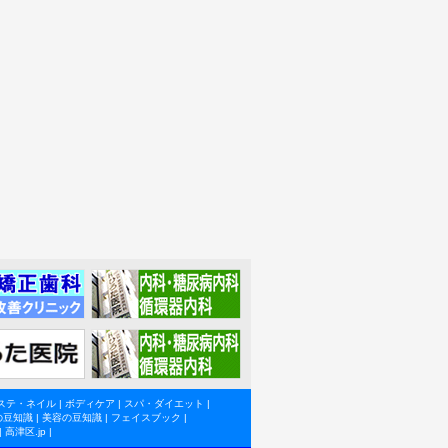
ステ・ネイル
|
ボディケア
|
スパ・ダイエット
|
の豆知識
|
美容の豆知識
|
フェイスブック
|
|
高津区.jp
|