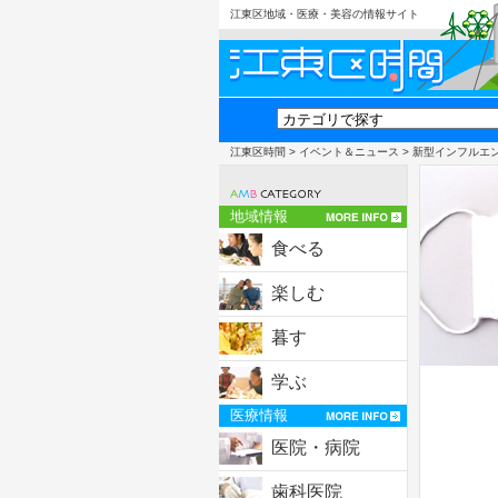
江東区地域・医療・美容の情報サイト
江東区時間
>
イベント＆ニュース
> 新型インフルエ
地域情報
食べる
楽しむ
暮す
学ぶ
医療情報
医院・病院
歯科医院