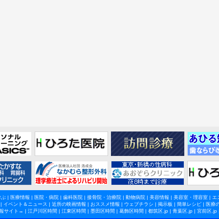
学ぶ
|
医療情報
|
医院・病院
|
歯科医院
|
接骨院・治療院
|
動物病院
|
美容情報
|
美容室・理容室
|
エ
|
イベント＆ニュース
|
近所の映画情報
|
おススメ情報
|
ウェブチラシ
|
掲示板
|
簡単レシピ
|
医療
報サイト→ |
江戸川区時間
|
江東区時間
|
墨田区時間
|
葛飾区時間
|
都筑区.jp
|
青葉区.jp
|
宮前区.jp