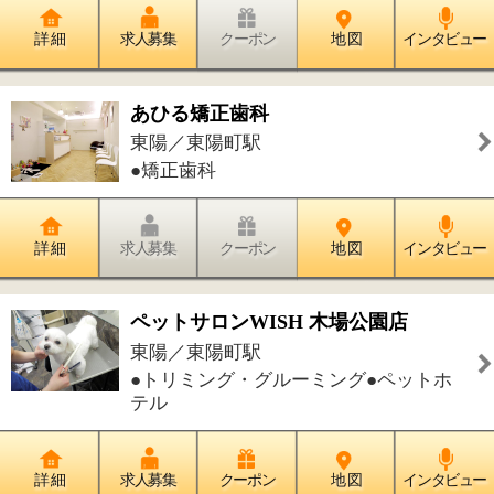
テル
詳 細
求人募集
クーポン
地 図
インタビュー
やまどう鍼灸接骨院
東陽／東陽町駅
●接骨院・整骨院●鍼灸院●マッサージ院
詳 細
求人募集
クーポン
地 図
インタビュー
手ごねパン教室 花梨～karin～
東陽／東陽町駅
●パン教室
詳 細
求人募集
クーポン
地 図
インタビュー
ホテル イースト21東京
東陽／東陽町駅
●ホテル・宿泊施設●宴会場・結婚式場●
洋食●和食●中華●鉄板焼●スイーツ