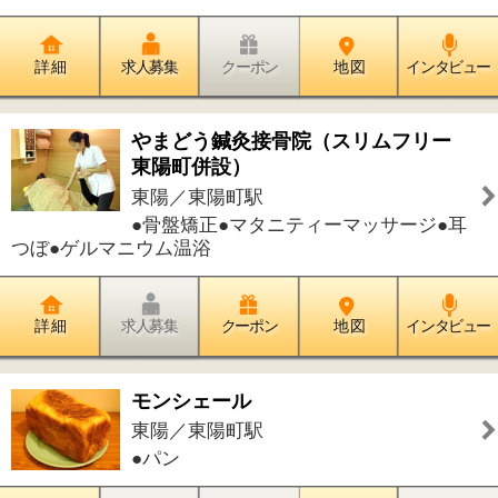
トナリ
東陽／東陽町駅
●ラーメン
詳 細
求人募集
クーポン
地 図
インタビュー
東陽公園
東陽／東陽町駅
●小さな公園●ユニークな遊具のある公
園
詳 細
求人募集
クーポン
地 図
インタビュー
横十間川親水公園
扇橋／東陽町駅
●大きな公園●水遊びの出来る公園●釣り
の出来る公園
詳 細
求人募集
クーポン
地 図
インタビュー