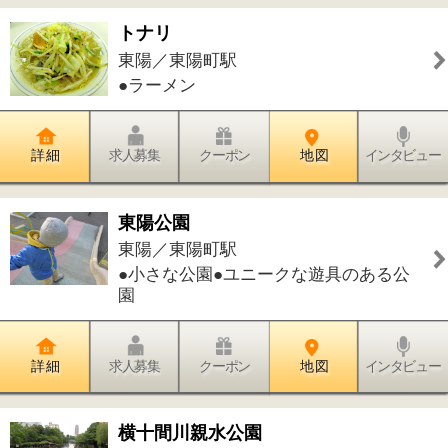
南砂／東陽町駅
●歯科●小児歯科●矯正歯科●歯科口腔外
科
詳 細
求人募集
クーポン
地 図
インタビュー
件中
1～20
件を表示
34
<<
1
2
>>
このページの先頭へ
江戸川区時間
墨田区時間
葛飾区時間
|
表示：
PC
モバイル
©
2013 art blue Inc.