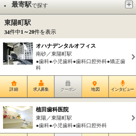
●歯科●小児歯科●歯科口腔外科●矯正歯
科
詳 細
求人募集
クーポン
地 図
インタビュー
植田歯科医院
東陽／東陽町駅
●歯科●小児歯科●歯科口腔外科
詳 細
求人募集
クーポン
地 図
インタビュー
あひる矯正歯科
東陽／東陽町駅
●矯正歯科
詳 細
求人募集
クーポン
地 図
インタビュー
ペットサロンWISH 木場公園店
東陽／東陽町駅
●トリミング・グルーミング●ペットホ