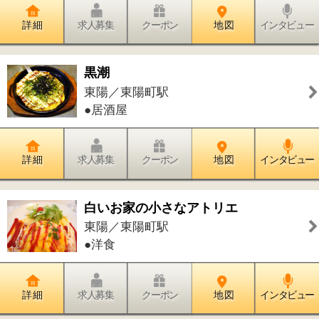
川南公園
千石／東陽町駅
●小さな公園
詳 細
求人募集
クーポン
地 図
インタビュー
東京イースト21
東陽／東陽町駅
●ショッピング・複合施設
詳 細
求人募集
クーポン
地 図
インタビュー
東陽町リオール歯科・矯正歯科
東陽／東陽町駅
●歯科●矯正歯科●小児歯科●歯科口腔外
科
詳 細
求人募集
クーポン
地 図
インタビュー
ひまわり歯科医院