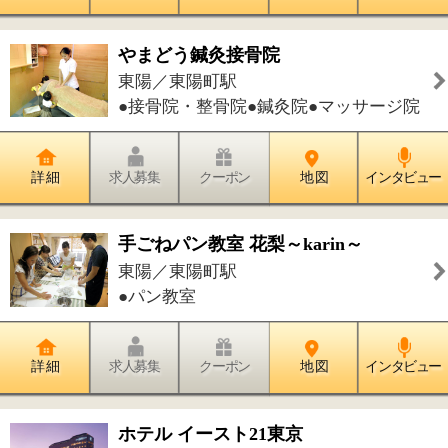
詳 細
求人募集
クーポン
地 図
インタビュー
ナオデンタルクリニック
東陽／東陽町駅
●歯科●小児歯科●矯正歯科
詳 細
求人募集
クーポン
地 図
インタビュー
千石はやし内科クリニック
千石／東陽町駅
●内科●消化器内科●訪問診療
詳 細
求人募集
クーポン
地 図
インタビュー
やまどう鍼灸接骨院（スリムフリー
東陽町併設）
東陽／東陽町駅
●骨盤矯正●マタニティーマッサージ●耳
つぼ●ゲルマニウム温浴