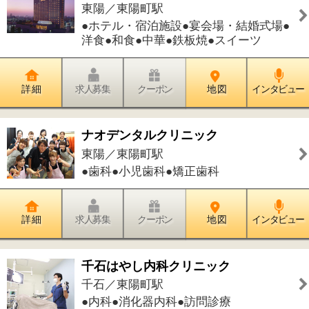
詳 細
求人募集
クーポン
地 図
インタビュー
モンシェール
東陽／東陽町駅
●パン
詳 細
求人募集
クーポン
地 図
インタビュー
黒潮
東陽／東陽町駅
●居酒屋
詳 細
求人募集
クーポン
地 図
インタビュー
白いお家の小さなアトリエ
東陽／東陽町駅
●洋食
詳 細
求人募集
クーポン
地 図
インタビュー