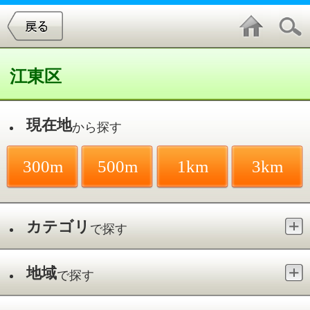
江東区
現在地
から探す
300m
500m
1km
3km
カテゴリ
で探す
地域
で探す
最寄駅
で探す
東陽町駅
件中
1～20
件を表示
34
オハナデンタルオフィス
南砂／東陽町駅