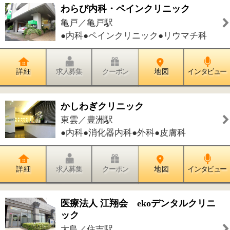
高橋／森下駅
●整形外科●リハビリテーション科
詳 細
求人募集
クーポン
地 図
インタビュー
件中
1～20
件を表示
642
<<
1
2
3
>>
このページの先頭へ
江戸川区時間
墨田区時間
葛飾区時間
|
表示：
PC
モバイル
©
2013 art blue Inc.