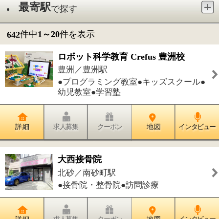
幼児教室●学習塾
詳 細
求人募集
クーポン
地 図
インタビュー
大西接骨院
北砂／南砂町駅
●接骨院・整骨院●訪問診療
詳 細
求人募集
クーポン
地 図
インタビュー
さがみ外科胃腸科クリニック
大島／東大島駅
●胃腸内科●消化器内科●内科●外科●肛
門外科
詳 細
求人募集
クーポン
地 図
インタビュー
いのうえ整形外科
大島／大島駅
●整形外科●リハビリテーション科