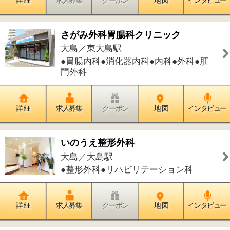
詳 細
求人募集
クーポン
地 図
インタビュー
オハナデンタルオフィス
南砂／東陽町駅
●歯科●小児歯科●歯科口腔外科●矯正歯
科
詳 細
求人募集
クーポン
地 図
インタビュー
中の橋デンタルクリニック
大島／大島駅
●歯科●小児歯科●矯正歯科●歯科口腔外
科
詳 細
求人募集
クーポン
地 図
インタビュー
なおやこどもクリニック
東砂／南砂町駅
●小児科●アレルギー科