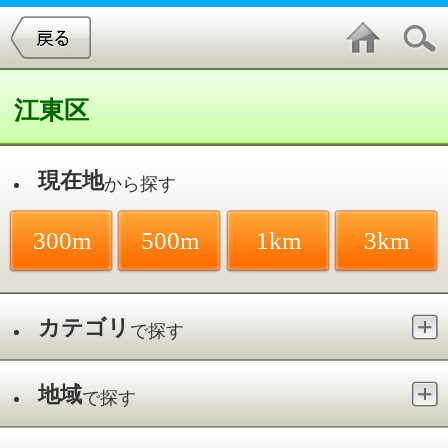
江東区
現在地
から探す
300m
500m
1km
3km
カテゴリ
で探す
地域
で探す
最寄駅
で探す
件中
1～20
件を表示
642
ロボット科学教育 Crefus 豊洲校
豊洲／豊洲駅
●プログラミング教室●キッズスクール●