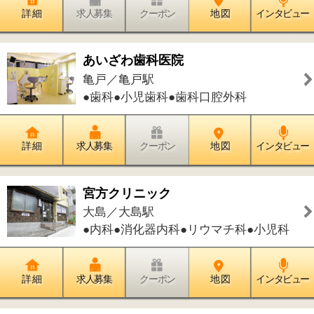
パークシティ デンタルクリニック
豊洲／豊洲駅
●歯科●小児歯科●歯科口腔外科●矯正歯
科
詳 細
求人募集
クーポン
地 図
インタビュー
中島歯科医院
北砂／西大島駅
●歯科●小児歯科
詳 細
求人募集
クーポン
地 図
インタビュー
渡邉歯科
東陽／木場駅
●歯科●小児歯科●矯正歯科●歯科口腔外
科
詳 細
求人募集
クーポン
地 図
インタビュー
なかむら整形外科