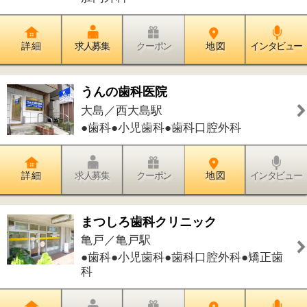
わらび内科・ペインクリニック
亀戸／亀戸駅
●内科●ペインクリニック●リウマチ科
詳 細
求人募集
クーポン
地 図
インタビュー
かしわぎクリニック
東雲／豊洲駅
●内科●消化器内科●外科●皮膚科
詳 細
求人募集
クーポン
地 図
インタビュー
医療法人 江翔会 ekoデンタルクリニ
ック
大島／住吉駅
●歯科●小児歯科●歯科口腔外科●矯正歯
科●訪問歯科診療
詳 細
求人募集
クーポン
地 図
インタビュー