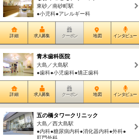
まつしろ歯科クリニック
亀戸／亀戸駅
●歯科●小児歯科●歯科口腔外科●矯正歯
科
詳 細
求人募集
クーポン
地 図
インタビュー
あいざわ歯科医院
亀戸／亀戸駅
●歯科●小児歯科●歯科口腔外科
詳 細
求人募集
クーポン
地 図
インタビュー
宮方クリニック
大島／大島駅
●内科●消化器内科●リウマチ科●小児科
詳 細
求人募集
クーポン
地 図
インタビュー