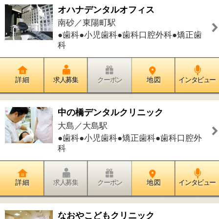
詳 細
求人募集
クーポン
地 図
インタビュー
青木歯科医院
大島／大島駅
●歯科●小児歯科●矯正歯科
詳 細
求人募集
クーポン
地 図
インタビュー
五の橋タワークリニック
大島／西大島駅
●内科●糖尿病内科●消化器内科●外科●
肛門外科
詳 細
求人募集
クーポン
地 図
インタビュー
うんの歯科医院
大島／西大島駅
●歯科●小児歯科●歯科口腔外科
詳 細
求人募集
クーポン
地 図
インタビュー