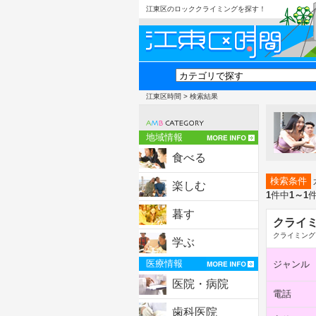
江東区のロッククライミングを探す！
江東区時間
> 検索結果
地域情報
食べる
検索条件
楽しむ
1
件中
1～1
暮す
クライミ
クライミング
学ぶ
医療情報
ジャンル
医院・病院
電話
歯科医院