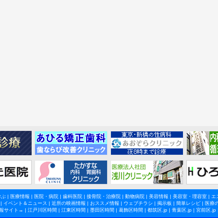
学ぶ
|
医療情報
|
医院・病院
|
歯科医院
|
接骨院・治療院
|
動物病院
|
美容情報
|
美容室・理容室
|
エ
|
イベント＆ニュース
|
近所の映画情報
|
おススメ情報
|
ウェブチラシ
|
掲示板
|
簡単レシピ
|
医療
報サイト→ |
江戸川区時間
|
江東区時間
|
墨田区時間
|
葛飾区時間
|
都筑区.jp
|
青葉区.jp
|
宮前区.jp