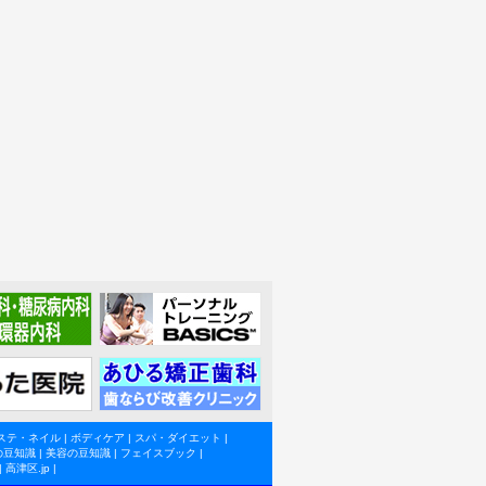
ステ・ネイル
|
ボディケア
|
スパ・ダイエット
|
の豆知識
|
美容の豆知識
|
フェイスブック
|
|
高津区.jp
|