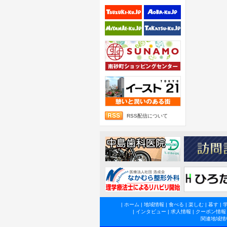
RSS配信について
|
ホーム
|
地域情報
|
食べる
|
楽しむ
|
暮す
|
|
インタビュー
|
求人情報
|
クーポン情報
関連地域情