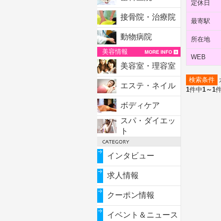
定休日
接骨院・治療院
最寄駅
動物病院
所在地
美容情報
WEB
美容室・理容室
検索条件
エステ・ネイル
1
件中
1～1
ボディケア
スパ・ダイエッ
ト
インタビュー
求人情報
クーポン情報
イベント＆ニュース