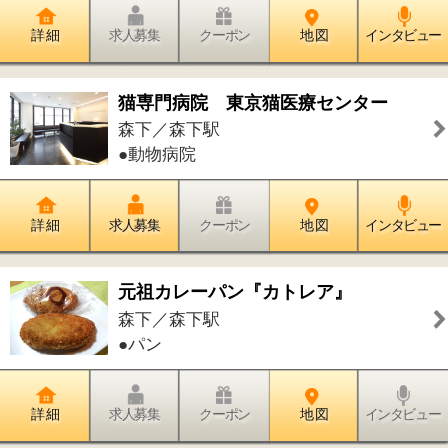
詳 細
求人募集
クーポン
地 図
インタビュー
森下 伊勢屋
森下／森下駅
●和菓子
詳 細
求人募集
クーポン
地 図
インタビュー
石白挽き手打ちそば「京金」
森下／森下駅
●そば・うどん
詳 細
求人募集
クーポン
地 図
インタビュー
大福 森下店
森下／森下駅
●中華
詳 細
求人募集
クーポン
地 図
インタビュー