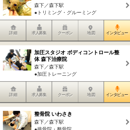
●その他
詳 細
求人募集
クーポン
地 図
インタビュー
件中
1～20
件を表示
27
<<
1
2
>>
このページの先頭へ
江戸川区時間
墨田区時間
葛飾区時間
|
表示：
PC
モバイル
©
2013 art blue Inc.