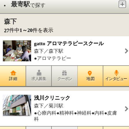
●アロマテラピー
詳 細
求人募集
クーポン
地 図
インタビュー
浅川クリニック
森下／菊川駅
●心療内科●精神科●神経科●内科●皮膚
科
詳 細
求人募集
クーポン
地 図
インタビュー
猫専門病院 東京猫医療センター
森下／森下駅
●動物病院
詳 細
求人募集
クーポン
地 図
インタビュー
元祖カレーパン『カトレア』
森下／森下駅
●パン