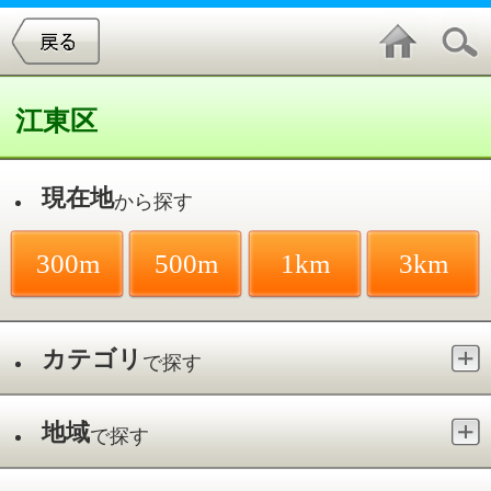
江東区
現在地
から探す
300m
500m
1km
3km
カテゴリ
で探す
地域
で探す
最寄駅
で探す
森下
件中
1～20
件を表示
27
gatto アロマテラピースクール
森下／森下駅