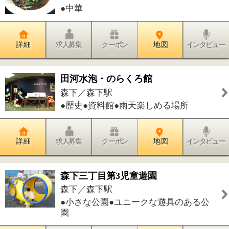
Isamu Hair
森下／森下駅
●美容室
詳 細
求人募集
クーポン
地 図
インタビュー
一匡堂鍼灸院
森下／森下駅
●鍼灸院
詳 細
求人募集
クーポン
地 図
インタビュー
クーバー・コーチング・サッカース
クール 江東森下校
森下／森下駅
●サッカー
詳 細
求人募集
クーポン
地 図
インタビュー
クイーンズスパ 森下駅前店