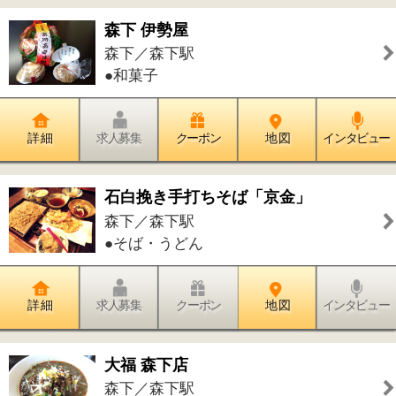
田河水泡・のらくろ館
森下／森下駅
●歴史●資料館●雨天楽しめる場所
詳 細
求人募集
クーポン
地 図
インタビュー
森下三丁目第3児童遊園
森下／森下駅
●小さな公園●ユニークな遊具のある公
園
詳 細
求人募集
クーポン
地 図
インタビュー
しぶかわ歯科クリニック
森下／菊川駅
●歯科●小児歯科
詳 細
求人募集
クーポン
地 図
インタビュー