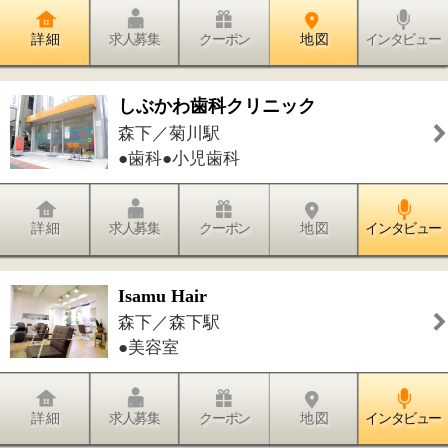
森下／森下駅
●トリミング・グルーミング
詳 細
求人募集
クーポン
地 図
インタビュー
加圧スタジオ ボディコントロール整
体 森下治療院
森下／森下駅
●加圧トレーニング
詳 細
求人募集
クーポン
地 図
インタビュー
整骨院 いわさき
森下／森下駅
●接骨院・整骨院
詳 細
求人募集
クーポン
地 図
インタビュー
フューチャーエナジー 鍼灸マッサ
ージ治療院