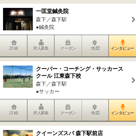
森下／森下駅
●鍼灸・マッサージ
詳 細
求人募集
クーポン
地 図
インタビュー
森下駅前クリニック
森下／森下駅
●内科●呼吸器内科●アレルギー科●漢方
内科●糖尿病内科●循環器内科
詳 細
求人募集
クーポン
地 図
インタビュー
株式会社苅谷動物病院グループ 三ツ
目通り病院
森下／菊川駅
●動物病院
詳 細
求人募集
クーポン
地 図
インタビュー
サマディ江東・森下
森下／森下駅