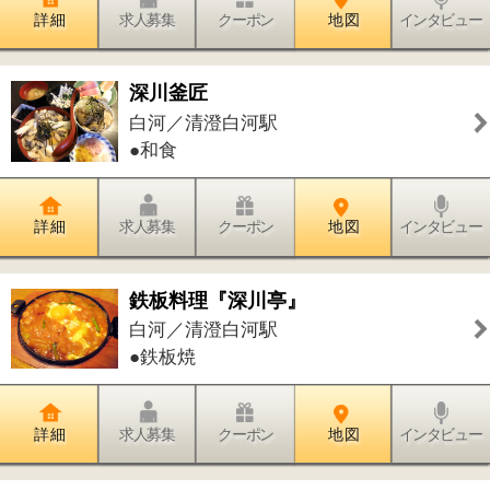
●大きな公園●水遊びの出来る公園
詳 細
求人募集
クーポン
地 図
インタビュー
扇橋公園
石島／清澄白河駅
●小さな公園
詳 細
求人募集
クーポン
地 図
インタビュー
福富川公園
平野／清澄白河駅
●小さな公園●水遊びの出来る公園
詳 細
求人募集
クーポン
地 図
インタビュー
タロス清洲橋店
佐賀／清澄白河駅
●リサイクルショップ●家具・インテリ
ア●ファッション●雑貨