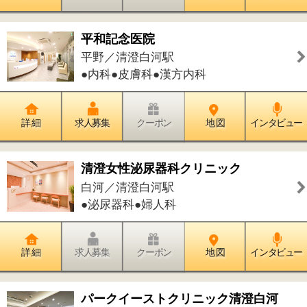
詳 細
求人募集
クーポン
地 図
インタビュー
ルビアン・アンテノール 工場直営店
清澄／清澄白河駅
●パン
詳 細
求人募集
クーポン
地 図
インタビュー
七福
白河／清澄白河駅
●洋食
詳 細
求人募集
クーポン
地 図
インタビュー
3000日かけて完成した極上ハンバー
ガー Field （【旧店名】Cafe&Bar
Field）
三好／清澄白河駅
●カフェ・お茶