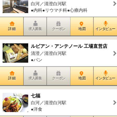
詳 細
求人募集
クーポン
地 図
インタビュー
もんじゃ お好み焼『たぁぼぉ』
三好／清澄白河駅
●鉄板焼
詳 細
求人募集
クーポン
地 図
インタビュー
深川釜匠
白河／清澄白河駅
●和食
詳 細
求人募集
クーポン
地 図
インタビュー
鉄板料理『深川亭』
白河／清澄白河駅
●鉄板焼
詳 細
求人募集
クーポン
地 図
インタビュー