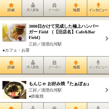
藤堂プランニング 工場直売
白河／清澄白河駅
●スイーツ
詳 細
求人募集
クーポン
地 図
インタビュー
江東区深川江戸資料館
白河／清澄白河駅
●歴史●資料館●雨天楽しめる場所
詳 細
求人募集
クーポン
地 図
インタビュー
清澄庭園
清澄／清澄白河駅
●歴史
詳 細
求人募集
クーポン
地 図
インタビュー
清澄公園
清澄／清澄白河駅