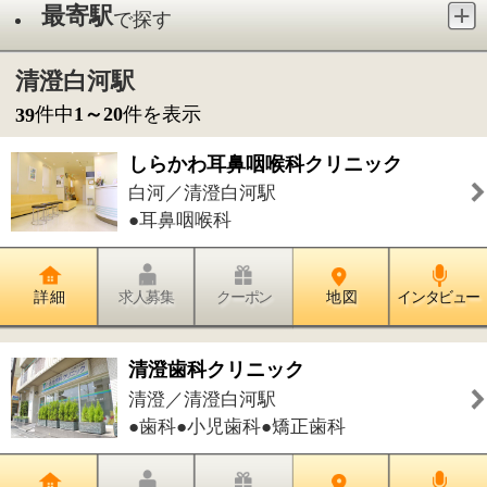
●耳鼻咽喉科
詳 細
求人募集
クーポン
地 図
インタビュー
清澄歯科クリニック
清澄／清澄白河駅
●歯科●小児歯科●矯正歯科
詳 細
求人募集
クーポン
地 図
インタビュー
トリミングサロン ＦＬＹＩＮＧ Ｋ
ＩＤＳ
清澄／清澄白河駅
●トリミング・グルーミング
詳 細
求人募集
クーポン
地 図
インタビュー
浅野歯科医院
白河／清澄白河駅
●歯科●小児歯科●歯科口腔外科●矯正歯