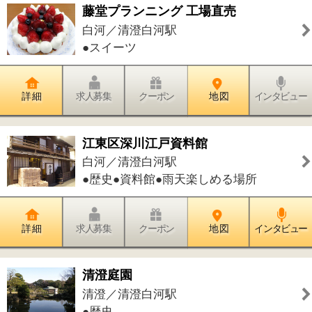
詳 細
求人募集
クーポン
地 図
インタビュー
件中
1～20
件を表示
39
<<
1
2
>>
このページの先頭へ
江戸川区時間
墨田区時間
葛飾区時間
|
表示：
PC
モバイル
©
2013 art blue Inc.