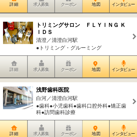
科●訪問歯科診療
詳 細
求人募集
クーポン
地 図
インタビュー
平和記念医院
平野／清澄白河駅
●内科●皮膚科●漢方内科
詳 細
求人募集
クーポン
地 図
インタビュー
清澄女性泌尿器科クリニック
白河／清澄白河駅
●泌尿器科●婦人科
詳 細
求人募集
クーポン
地 図
インタビュー
パークイーストクリニック清澄白河
白河／清澄白河駅
●内科●リウマチ科●心療内科