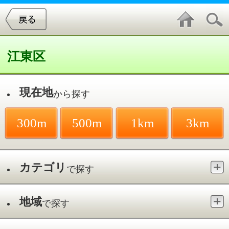
江東区
現在地
から探す
300m
500m
1km
3km
カテゴリ
で探す
地域
で探す
最寄駅
で探す
清澄白河駅
件中
1～20
件を表示
39
しらかわ耳鼻咽喉科クリニック
白河／清澄白河駅