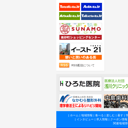
RSS配信について
|
ホーム
|
地域情報
|
食べる
|
楽しむ
|
暮す
|
|
インタビュー
|
求人情報
|
クーポン情報
関連地域情