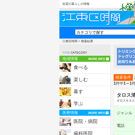
佐賀の暮らしの情報
江東区時間
> 検索結果
地域情報
食べる
検索条件
楽しむ
1
件中
1～1
暮す
タロス
タロスキヨス
学ぶ
医療情報
ジャンル
医院・病院
電話
歯科医院