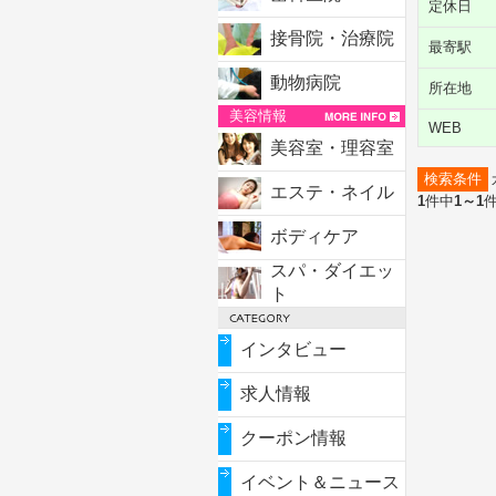
定休日
接骨院・治療院
最寄駅
動物病院
所在地
美容情報
WEB
美容室・理容室
検索条件
エステ・ネイル
1
件中
1～1
ボディケア
スパ・ダイエッ
ト
インタビュー
求人情報
クーポン情報
イベント＆ニュース