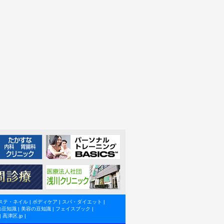
ステ・ネイル
|
ボディケア
|
スパ・ダイエット
|
の豆知識
|
美容の豆知識
|
フェイスブック
|
|
高津区.jp
|