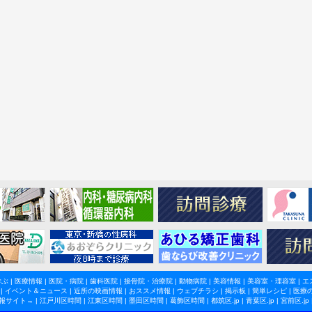
学ぶ
|
医療情報
|
医院・病院
|
歯科医院
|
接骨院・治療院
|
動物病院
|
美容情報
|
美容室・理容室
|
エ
|
イベント＆ニュース
|
近所の映画情報
|
おススメ情報
|
ウェブチラシ
|
掲示板
|
簡単レシピ
|
医療
報サイト→ |
江戸川区時間
|
江東区時間
|
墨田区時間
|
葛飾区時間
|
都筑区.jp
|
青葉区.jp
|
宮前区.jp