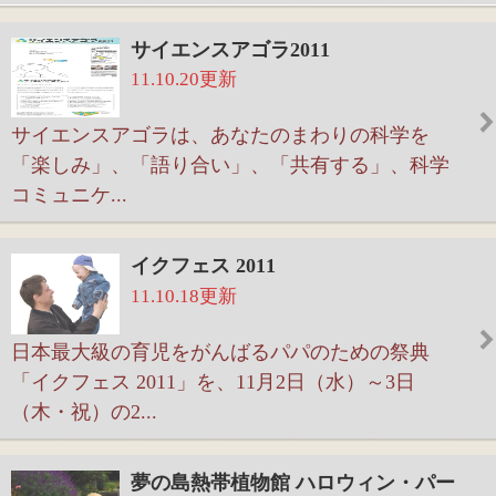
イクフェス 2011
11.10.18更新
日本最大級の育児をがんばるパパのための祭典
「イクフェス 2011」を、11月2日（水）～3日
（木・祝）の2...
夢の島熱帯植物館 ハロウィン・パー
ティー2011
11.10.18更新
今年もハロウィンの季節がやってきました！ 毎年
大人気の夢の島名物・おばけカボチャ展示。今年
もハロ...
5th Anniversary 学びフェスタ パナ
ソニックセンター東京
11.10.17更新
リスーピア5周年記念イベントのファイナルをしめ
くくる、「学びフェスタ」。 10月最後の週末は、
小さな...