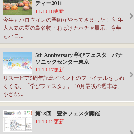
第18回 豊洲フェスタ開催
11.10.12更新
今年18回目を迎える豊洲フェスタ。体験教室や模
擬店、スタンプラリー、野外ライブなどがありま
す。すべ...
2011男女共同参画フォーラム
11.10.11更新
11月12日（土）江東区男女共同参画推進センター
にて『2011男女共同参画フォーラム』が開催され
ます。ど...
江東区民まつり中央まつり
11.10.07更新
江東区民まつり中央まつりは、「世代をつなぐ心
のふれあい」をテーマに開催します。多くの方に
楽しんで...
そなエリア10月のイベント