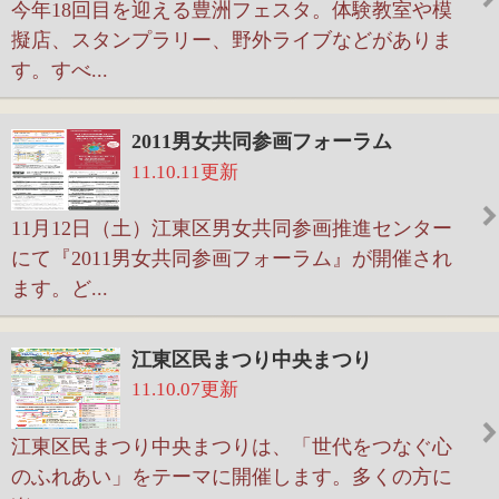
11.10.07更新
今月も楽しいイベント盛りだくさんの『東京臨海
広域防災公園・そなエリア』へぜひお出かけ下さ
い！
件中
1021～1029
件を表示
1029
<<
50
51
52
>>
このページの先頭へ
江戸川区時間
墨田区時間
葛飾区時間
|
表示：
PC
モバイル
©
2013 art blue Inc.