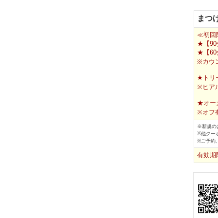
まつ
≪初回
★【90
★【60
※カウ
★トリ
※ヒア
★オー
※オフ有
※新規の
※他クー
※ご予約
有効期限