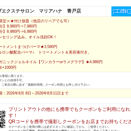
げエクステサロン マリアハナ 青戸店
限定≫★付け放題（他店のリペアでも可）
分】9,980円⇒7,980円
分】8,980円⇒6,980円
ンセリング込み。オイル洗顔OK！
ートメントまつげパーマ★3,580円
ルロン酸配合パーマ♪ トリートメント＆美容液付き。
ガニックジェルネイル【ワンカラーorラメグラデ】★4,980円
+1000円
お客様に限ります。
ポンとの併用不可。
、ご来店の際に必ず『葛飾区時間』クーポン利用とお申し付け下さい。
：2026年8月 8日～2026年8月11日まで
プリントアウトの他にも携帯でもクーポンをご利用になれ
す！
QRコードを携帯で撮影しクーポンをお店までお持ちくだ
※クーポンをご使用の際には必ずスタッフに確認してから、ご使用ください。
※ケータイ対応機種、動作保証対象外の機種もございますので、予めご了承ください。