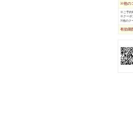
※他の
※ご予約
※クーポ
※他のク
有効期限