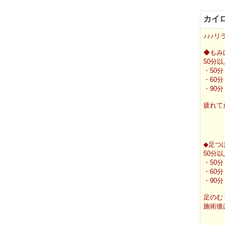
カイロ
♪♪♪リ
◆もみ
50分
・50分
・60分
・90分
疲れて
◆足つ
50分
・50分
・60分
・90分
足のむ
施術後