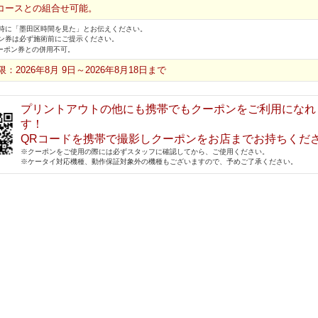
コースとの組合せ可能。
時に「墨田区時間を見た」とお伝えください。
ン券は必ず施術前にご提示ください。
ーポン券との併用不可。
：2026年8月 9日～2026年8月18日まで
プリントアウトの他にも携帯でもクーポンをご利用になれ
す！
QRコードを携帯で撮影しクーポンをお店までお持ちくだ
※クーポンをご使用の際には必ずスタッフに確認してから、ご使用ください。
※ケータイ対応機種、動作保証対象外の機種もございますので、予めご了承ください。