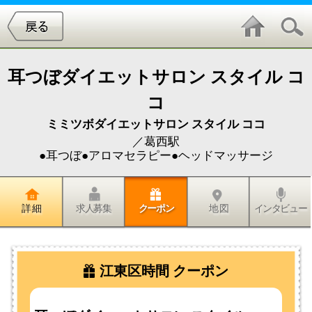
耳つぼダイエットサロン スタイル コ
コ
ミミツボダイエットサロン スタイル ココ
／葛西駅
●耳つぼ●アロマセラピー●ヘッドマッサージ
詳 細
求人募集
クーポン
地 図
インタビュー
江東区時間 クーポン
耳つぼダイエットサロン スタイル ココ
★初回カウンセリング（無料）+体
験耳つぼ
両耳で（8粒～12粒）
￥2,940→￥1,500！