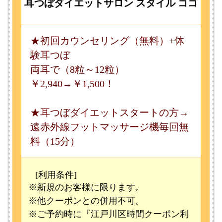
★耳つぼダイエットスタートの方→
遠赤外線フットマッサージ機毎回無
料（15分）
[利用条件]
※新規のお客様に限ります。
※他クーポンとの併用不可。
※ご予約時に『江戸川区時間クーポン利
用』とお申し付け下さい。
有効期限
2026年8月 9日～2026年8月25日まで
ご来店の際には、このページをご提示ください。
このページの先頭へ
江戸川区時間
墨田区時間
葛飾区時間
|
表示：
PC
モバイル