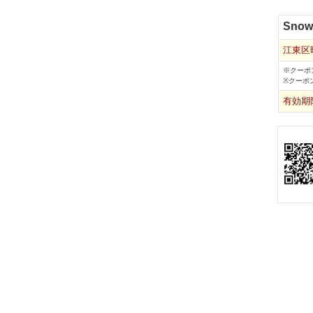
Sno
江東区
※クーポ
※クーポ
有効期限