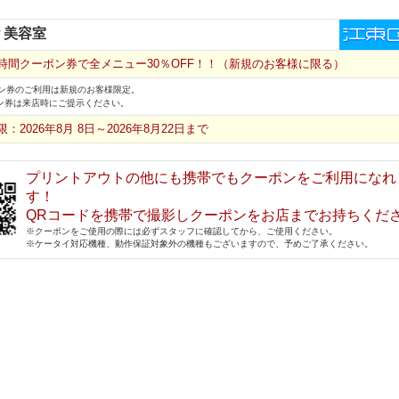
w 美容室
時間クーポン券で全メニュー30％OFF！！（新規のお客様に限る）
ン券のご利用は新規のお客様限定。
ン券は来店時にご提示ください。
：2026年8月 8日～2026年8月22日まで
プリントアウトの他にも携帯でもクーポンをご利用になれ
す！
QRコードを携帯で撮影しクーポンをお店までお持ちくだ
※クーポンをご使用の際には必ずスタッフに確認してから、ご使用ください。
※ケータイ対応機種、動作保証対象外の機種もございますので、予めご了承ください。