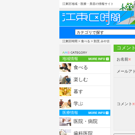
江東区地域・医療・美容の情報サイト
江東区時間
>
食べる
> 割烹 みや古
コメン
地域情報
お名前
※
食べる
メールア
楽しむ
暮す
学ぶ
コメント
※
医療情報
医院・病院
歯科医院