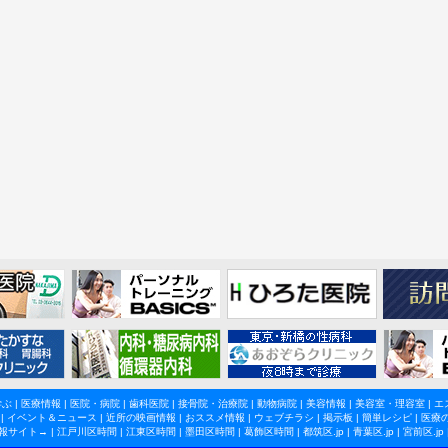
学ぶ
|
医療情報
|
医院・病院
|
歯科医院
|
接骨院・治療院
|
動物病院
|
美容情報
|
美容室・理容室
|
エ
|
イベント＆ニュース
|
近所の映画情報
|
おススメ情報
|
ウェブチラシ
|
掲示板
|
簡単レシピ
|
医療
報サイト→ |
江戸川区時間
|
江東区時間
|
墨田区時間
|
葛飾区時間
|
都筑区.jp
|
青葉区.jp
|
宮前区.jp