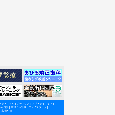
ステ・ネイル
|
ボディケア
|
スパ・ダイエット
|
の豆知識
|
美容の豆知識
|
フェイスブック
|
|
高津区.jp
|