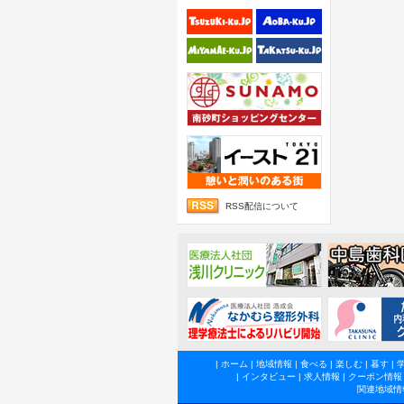
RSS配信について
|
ホーム
|
地域情報
|
食べる
|
楽しむ
|
暮す
|
|
インタビュー
|
求人情報
|
クーポン情報
関連地域情