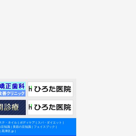
ステ・ネイル
|
ボディケア
|
スパ・ダイエット
|
の豆知識
|
美容の豆知識
|
フェイスブック
|
|
高津区.jp
|