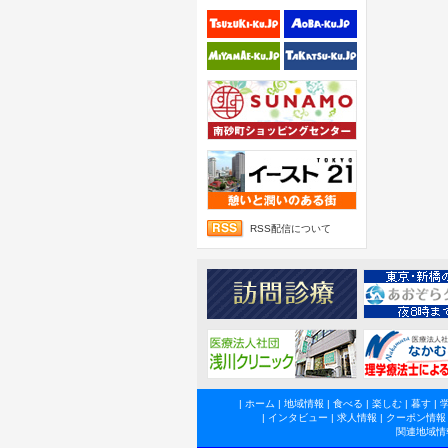
RSS配信について
|
ホーム
|
地域情報
|
食べる
|
楽しむ
|
暮す
|
|
インタビュー
|
求人情報
|
クーポン情報
関連地域情