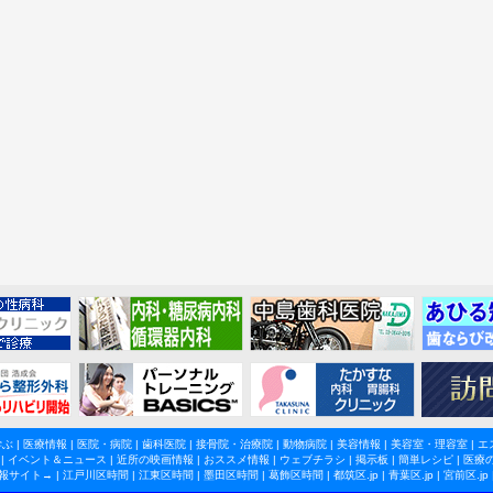
学ぶ
|
医療情報
|
医院・病院
|
歯科医院
|
接骨院・治療院
|
動物病院
|
美容情報
|
美容室・理容室
|
エ
|
イベント＆ニュース
|
近所の映画情報
|
おススメ情報
|
ウェブチラシ
|
掲示板
|
簡単レシピ
|
医療
報サイト→ |
江戸川区時間
|
江東区時間
|
墨田区時間
|
葛飾区時間
|
都筑区.jp
|
青葉区.jp
|
宮前区.jp