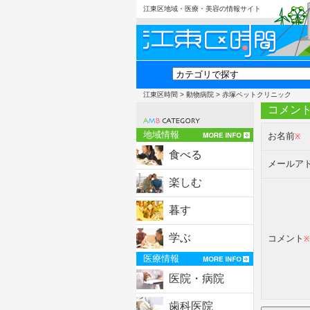
江東区地域・医療・美容の情報サイト
江東区時間
>
動物病院
> 赤塚ペットクリニック
コメン
地域情報
お名前
※
食べる
メールア
楽しむ
暮す
学ぶ
コメント
※
医療情報
医院・病院
歯科医院